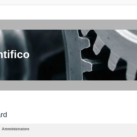
tifico
ard
Amministratore