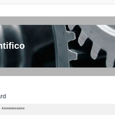
tifico
ard
Amministratore