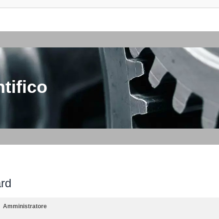
tifico
ard
Amministratore