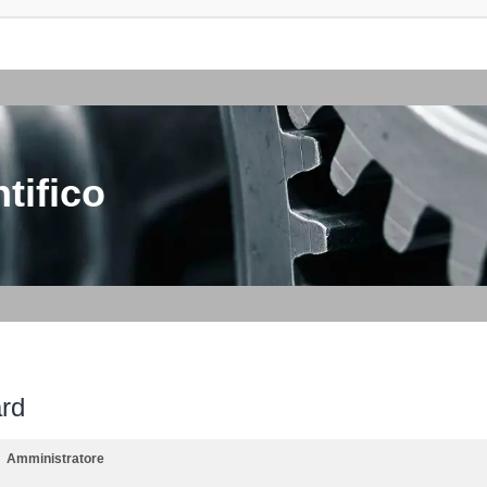
tifico
ard
Amministratore