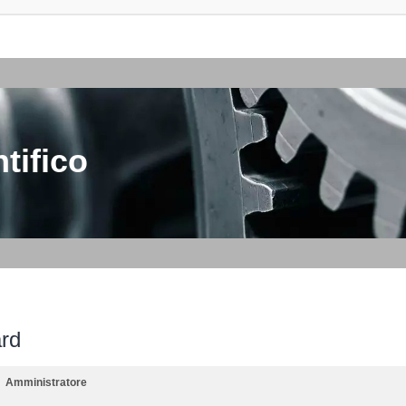
tifico
ard
Amministratore