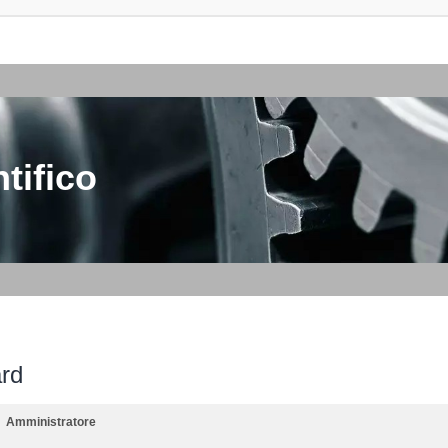
tifico
ard
Amministratore