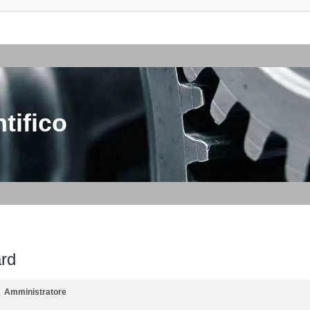
tifico
ard
Amministratore