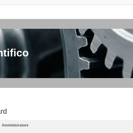
tifico
ard
Amministratore