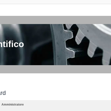
tifico
ard
Amministratore