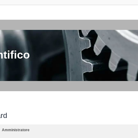
tifico
ard
Amministratore