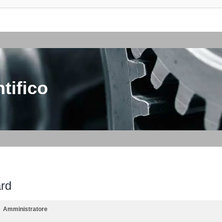
tifico
ard
Amministratore