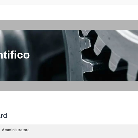
tifico
ard
Amministratore