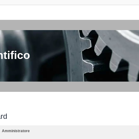
tifico
ard
Amministratore