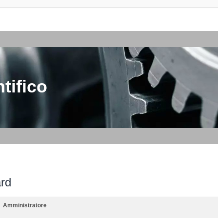
tifico
ard
Amministratore