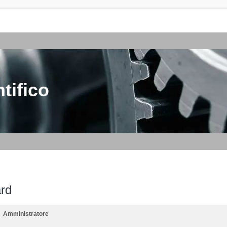
tifico
ard
Amministratore