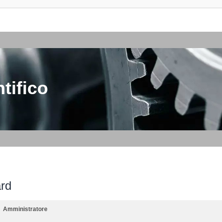
tifico
ard
Amministratore