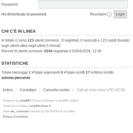
Password:
Ho dimenticato la password
Ricordami
CHI C’È IN LINEA
In totale ci sono
123
utenti connessi : 0 registrati, 0 nascosti e 123 ospiti (basato
sugli utenti attivi negli ultimi 5 minuti)
Record di utenti connessi:
6244
registrato il 03/04/2026, 12:36
STATISTICHE
Totale messaggi
1
•Totale argomenti
0
•Totale iscritti
17
•Ultimo iscritto
antonio.pievatolo
Indice
Contattaci
Cancella cookie
Tutti gli orari sono
UTC+02:00
Powered by
phpBB
® Forum Software © phpBB Limited
Traduzione Italiana
phpBB-Store.it
Style
we_universal
created by INVENTEA & v12mike
Privacy
Condizioni