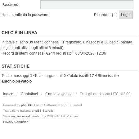
Password:
Ho dimenticato la password
Ricordami
CHI C’È IN LINEA
In totale ci sono
39
utenti connessi : 1 registrato, 0 nascosti e 38 ospiti (basato
sugli utenti attivi negli ultimi 5 minuti)
Record di utenti connessi:
6244
registrato il 03/04/2026, 12:36
STATISTICHE
Totale messaggi
1
•Totale argomenti
0
•Totale iscritti
17
•Ultimo iscritto
antonio.pievatolo
Indice
Contattaci
Cancella cookie
Tutti gli orari sono
UTC+02:00
Powered by
phpBB
® Forum Software © phpBB Limited
Traduzione Italiana
phpBB-Store.it
Style
we_universal
created by INVENTEA & v12mike
Privacy
Condizioni