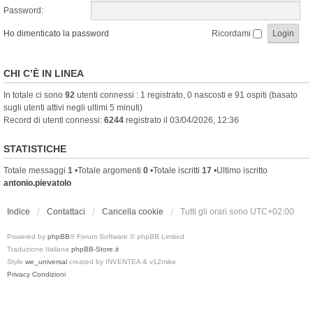
Password:
Ho dimenticato la password
Ricordami
CHI C’È IN LINEA
In totale ci sono
92
utenti connessi : 1 registrato, 0 nascosti e 91 ospiti (basato
sugli utenti attivi negli ultimi 5 minuti)
Record di utenti connessi:
6244
registrato il 03/04/2026, 12:36
STATISTICHE
Totale messaggi
1
•Totale argomenti
0
•Totale iscritti
17
•Ultimo iscritto
antonio.pievatolo
Indice
Contattaci
Cancella cookie
Tutti gli orari sono
UTC+02:00
Powered by
phpBB
® Forum Software © phpBB Limited
Traduzione Italiana
phpBB-Store.it
Style
we_universal
created by INVENTEA & v12mike
Privacy
Condizioni