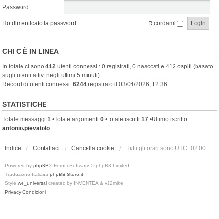
Password:
Ho dimenticato la password
Ricordami
CHI C’È IN LINEA
In totale ci sono
412
utenti connessi : 0 registrati, 0 nascosti e 412 ospiti (basato
sugli utenti attivi negli ultimi 5 minuti)
Record di utenti connessi:
6244
registrato il 03/04/2026, 12:36
STATISTICHE
Totale messaggi
1
•Totale argomenti
0
•Totale iscritti
17
•Ultimo iscritto
antonio.pievatolo
Indice
Contattaci
Cancella cookie
Tutti gli orari sono
UTC+02:00
Powered by
phpBB
® Forum Software © phpBB Limited
Traduzione Italiana
phpBB-Store.it
Style
we_universal
created by INVENTEA & v12mike
Privacy
Condizioni