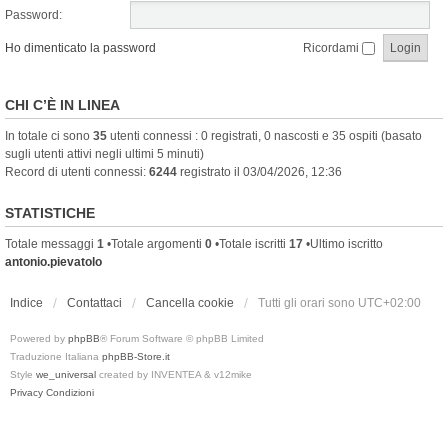
Password:
Ho dimenticato la password
Ricordami
CHI C’È IN LINEA
In totale ci sono
35
utenti connessi : 0 registrati, 0 nascosti e 35 ospiti (basato
sugli utenti attivi negli ultimi 5 minuti)
Record di utenti connessi:
6244
registrato il 03/04/2026, 12:36
STATISTICHE
Totale messaggi
1
•Totale argomenti
0
•Totale iscritti
17
•Ultimo iscritto
antonio.pievatolo
Indice
Contattaci
Cancella cookie
Tutti gli orari sono
UTC+02:00
Powered by
phpBB
® Forum Software © phpBB Limited
Traduzione Italiana
phpBB-Store.it
Style
we_universal
created by INVENTEA & v12mike
Privacy
Condizioni