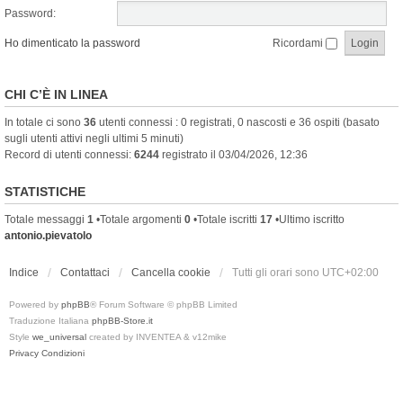
Password:
Ho dimenticato la password
Ricordami
CHI C’È IN LINEA
In totale ci sono
36
utenti connessi : 0 registrati, 0 nascosti e 36 ospiti (basato
sugli utenti attivi negli ultimi 5 minuti)
Record di utenti connessi:
6244
registrato il 03/04/2026, 12:36
STATISTICHE
Totale messaggi
1
•Totale argomenti
0
•Totale iscritti
17
•Ultimo iscritto
antonio.pievatolo
Indice
Contattaci
Cancella cookie
Tutti gli orari sono
UTC+02:00
Powered by
phpBB
® Forum Software © phpBB Limited
Traduzione Italiana
phpBB-Store.it
Style
we_universal
created by INVENTEA & v12mike
Privacy
Condizioni