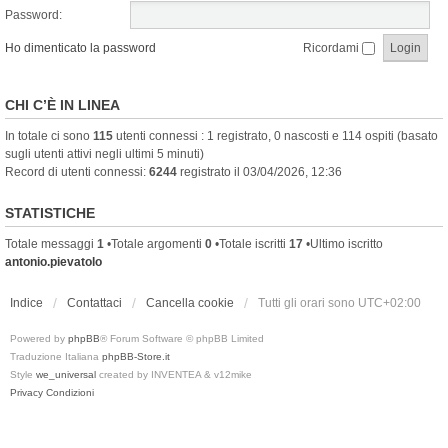
Password:
Ho dimenticato la password
Ricordami
CHI C’È IN LINEA
In totale ci sono
115
utenti connessi : 1 registrato, 0 nascosti e 114 ospiti (basato
sugli utenti attivi negli ultimi 5 minuti)
Record di utenti connessi:
6244
registrato il 03/04/2026, 12:36
STATISTICHE
Totale messaggi
1
•Totale argomenti
0
•Totale iscritti
17
•Ultimo iscritto
antonio.pievatolo
Indice
Contattaci
Cancella cookie
Tutti gli orari sono
UTC+02:00
Powered by
phpBB
® Forum Software © phpBB Limited
Traduzione Italiana
phpBB-Store.it
Style
we_universal
created by INVENTEA & v12mike
Privacy
Condizioni