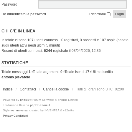
Password:
Ho dimenticato la password
Ricordami
CHI C’È IN LINEA
In totale ci sono
107
utenti connessi : 0 registrati, 0 nascosti e 107 ospiti (basato
sugli utenti attivi negli ultimi 5 minuti)
Record di utenti connessi:
6244
registrato il 03/04/2026, 12:36
STATISTICHE
Totale messaggi
1
•Totale argomenti
0
•Totale iscritti
17
•Ultimo iscritto
antonio.pievatolo
Indice
Contattaci
Cancella cookie
Tutti gli orari sono
UTC+02:00
Powered by
phpBB
® Forum Software © phpBB Limited
Traduzione Italiana
phpBB-Store.it
Style
we_universal
created by INVENTEA & v12mike
Privacy
Condizioni