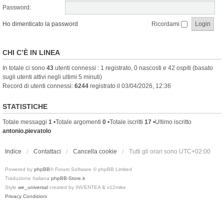
Password:
Ho dimenticato la password
Ricordami
CHI C’È IN LINEA
In totale ci sono
43
utenti connessi : 1 registrato, 0 nascosti e 42 ospiti (basato
sugli utenti attivi negli ultimi 5 minuti)
Record di utenti connessi:
6244
registrato il 03/04/2026, 12:36
STATISTICHE
Totale messaggi
1
•Totale argomenti
0
•Totale iscritti
17
•Ultimo iscritto
antonio.pievatolo
Indice
Contattaci
Cancella cookie
Tutti gli orari sono
UTC+02:00
Powered by
phpBB
® Forum Software © phpBB Limited
Traduzione Italiana
phpBB-Store.it
Style
we_universal
created by INVENTEA & v12mike
Privacy
Condizioni