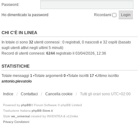
Password:
Ho dimenticato la password
Ricordami
CHI C’È IN LINEA
In totale ci sono
32
utenti connessi : 0 registrati, 0 nascosti e 32 ospiti (basato
sugli utenti attivi negli ultimi 5 minuti)
Record di utenti connessi:
6244
registrato il 03/04/2026, 12:36
STATISTICHE
Totale messaggi
1
•Totale argomenti
0
•Totale iscritti
17
•Ultimo iscritto
antonio.pievatolo
Indice
Contattaci
Cancella cookie
Tutti gli orari sono
UTC+02:00
Powered by
phpBB
® Forum Software © phpBB Limited
Traduzione Italiana
phpBB-Store.it
Style
we_universal
created by INVENTEA & v12mike
Privacy
Condizioni