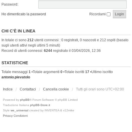
Password:
Ho dimenticato la password
Ricordami
CHI C’È IN LINEA
In totale ci sono
212
utenti connessi : 0 registrati, 0 nascosti e 212 ospiti (basato
sugli utenti attivi negli ultimi 5 minuti)
Record di utenti connessi:
6244
registrato il 03/04/2026, 12:36
STATISTICHE
Totale messaggi
1
•Totale argomenti
0
•Totale iscritti
17
•Ultimo iscritto
antonio.pievatolo
Indice
Contattaci
Cancella cookie
Tutti gli orari sono
UTC+02:00
Powered by
phpBB
® Forum Software © phpBB Limited
Traduzione Italiana
phpBB-Store.it
Style
we_universal
created by INVENTEA & v12mike
Privacy
Condizioni