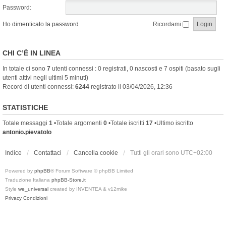
Password:
Ho dimenticato la password
Ricordami
CHI C’È IN LINEA
In totale ci sono
7
utenti connessi : 0 registrati, 0 nascosti e 7 ospiti (basato sugli
utenti attivi negli ultimi 5 minuti)
Record di utenti connessi:
6244
registrato il 03/04/2026, 12:36
STATISTICHE
Totale messaggi
1
•Totale argomenti
0
•Totale iscritti
17
•Ultimo iscritto
antonio.pievatolo
Indice
Contattaci
Cancella cookie
Tutti gli orari sono
UTC+02:00
Powered by
phpBB
® Forum Software © phpBB Limited
Traduzione Italiana
phpBB-Store.it
Style
we_universal
created by INVENTEA & v12mike
Privacy
Condizioni