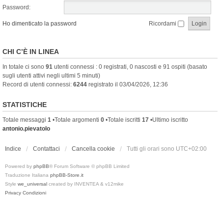
Password:
Ho dimenticato la password
Ricordami
CHI C’È IN LINEA
In totale ci sono
91
utenti connessi : 0 registrati, 0 nascosti e 91 ospiti (basato
sugli utenti attivi negli ultimi 5 minuti)
Record di utenti connessi:
6244
registrato il 03/04/2026, 12:36
STATISTICHE
Totale messaggi
1
•Totale argomenti
0
•Totale iscritti
17
•Ultimo iscritto
antonio.pievatolo
Indice
Contattaci
Cancella cookie
Tutti gli orari sono
UTC+02:00
Powered by
phpBB
® Forum Software © phpBB Limited
Traduzione Italiana
phpBB-Store.it
Style
we_universal
created by INVENTEA & v12mike
Privacy
Condizioni