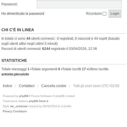
Password:
Ho dimenticato la password
Ricordami
CHI C’È IN LINEA
In totale ci sono
44
utenti connessi : 0 registrati, 0 nascosti e 44 ospiti (basato
sugli utenti attivi negli ultimi 5 minuti)
Record di utenti connessi:
6244
registrato il 03/04/2026, 12:36
STATISTICHE
Totale messaggi
1
•Totale argomenti
0
•Totale iscritti
17
•Ultimo iscritto
antonio.pievatolo
Indice
Contattaci
Cancella cookie
Tutti gli orari sono
UTC+02:00
Powered by
phpBB
® Forum Software © phpBB Limited
Traduzione Italiana
phpBB-Store.it
Style
we_universal
created by INVENTEA & v12mike
Privacy
Condizioni