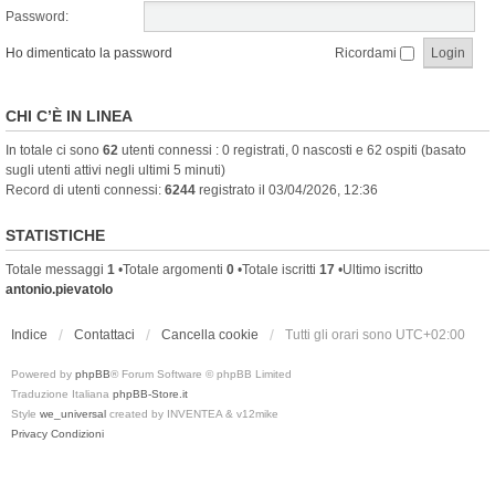
Password:
Ho dimenticato la password
Ricordami
CHI C’È IN LINEA
In totale ci sono
62
utenti connessi : 0 registrati, 0 nascosti e 62 ospiti (basato
sugli utenti attivi negli ultimi 5 minuti)
Record di utenti connessi:
6244
registrato il 03/04/2026, 12:36
STATISTICHE
Totale messaggi
1
•Totale argomenti
0
•Totale iscritti
17
•Ultimo iscritto
antonio.pievatolo
Indice
Contattaci
Cancella cookie
Tutti gli orari sono
UTC+02:00
Powered by
phpBB
® Forum Software © phpBB Limited
Traduzione Italiana
phpBB-Store.it
Style
we_universal
created by INVENTEA & v12mike
Privacy
Condizioni