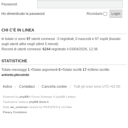
Password:
Ho dimenticato la password
Ricordami
CHI C’È IN LINEA
In totale ci sono
97
utenti connessi : 0 registrati, 0 nascosti e 97 ospiti (basato
sugli utenti attivi negli ultimi 5 minuti)
Record di utenti connessi:
6244
registrato il 03/04/2026, 12:36
STATISTICHE
Totale messaggi
1
•Totale argomenti
0
•Totale iscritti
17
•Ultimo iscritto
antonio.pievatolo
Indice
Contattaci
Cancella cookie
Tutti gli orari sono
UTC+02:00
Powered by
phpBB
® Forum Software © phpBB Limited
Traduzione Italiana
phpBB-Store.it
Style
we_universal
created by INVENTEA & v12mike
Privacy
Condizioni