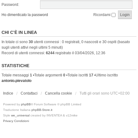
Password:
Ho dimenticato la password
Ricordami
CHI C’È IN LINEA
In totale ci sono
30
utenti connessi : 0 registrati, 0 nascosti e 30 ospiti (basato
sugli utenti attivi negli ultimi 5 minuti)
Record di utenti connessi:
6244
registrato il 03/04/2026, 12:36
STATISTICHE
Totale messaggi
1
•Totale argomenti
0
•Totale iscritti
17
•Ultimo iscritto
antonio.pievatolo
Indice
Contattaci
Cancella cookie
Tutti gli orari sono
UTC+02:00
Powered by
phpBB
® Forum Software © phpBB Limited
Traduzione Italiana
phpBB-Store.it
Style
we_universal
created by INVENTEA & v12mike
Privacy
Condizioni