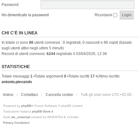
Password:
Ho dimenticato la password
Ricordami
CHI C’È IN LINEA
In totale ci sono
86
utenti connessi : 0 registrati, 0 nascosti e 86 ospiti (basato
sugli utenti attivi negli ultimi 5 minuti)
Record di utenti connessi:
6244
registrato il 03/04/2026, 12:36
STATISTICHE
Totale messaggi
1
•Totale argomenti
0
•Totale iscritti
17
•Ultimo iscritto
antonio.pievatolo
Indice
Contattaci
Cancella cookie
Tutti gli orari sono
UTC+02:00
Powered by
phpBB
® Forum Software © phpBB Limited
Traduzione Italiana
phpBB-Store.it
Style
we_universal
created by INVENTEA & v12mike
Privacy
Condizioni