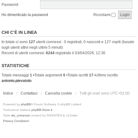
Password:
Ho dimenticato la password
Ricordami
CHI C’È IN LINEA
In totale ci sono
127
utenti connessi : 0 registrati, 0 nascosti e 127 ospiti (basato
sugli utenti attivi negli ultimi 5 minuti)
Record di utenti connessi:
6244
registrato il 03/04/2026, 12:36
STATISTICHE
Totale messaggi
1
•Totale argomenti
0
•Totale iscritti
17
•Ultimo iscritto
antonio.pievatolo
Indice
Contattaci
Cancella cookie
Tutti gli orari sono
UTC+02:00
Powered by
phpBB
® Forum Software © phpBB Limited
Traduzione Italiana
phpBB-Store.it
Style
we_universal
created by INVENTEA & v12mike
Privacy
Condizioni