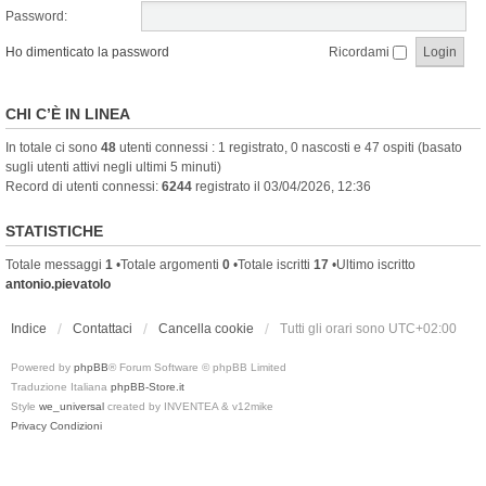
Password:
Ho dimenticato la password
Ricordami
CHI C’È IN LINEA
In totale ci sono
48
utenti connessi : 1 registrato, 0 nascosti e 47 ospiti (basato
sugli utenti attivi negli ultimi 5 minuti)
Record di utenti connessi:
6244
registrato il 03/04/2026, 12:36
STATISTICHE
Totale messaggi
1
•Totale argomenti
0
•Totale iscritti
17
•Ultimo iscritto
antonio.pievatolo
Indice
Contattaci
Cancella cookie
Tutti gli orari sono
UTC+02:00
Powered by
phpBB
® Forum Software © phpBB Limited
Traduzione Italiana
phpBB-Store.it
Style
we_universal
created by INVENTEA & v12mike
Privacy
Condizioni