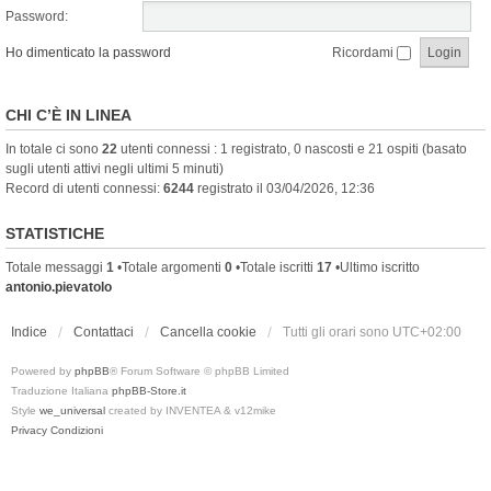
Password:
Ho dimenticato la password
Ricordami
CHI C’È IN LINEA
In totale ci sono
22
utenti connessi : 1 registrato, 0 nascosti e 21 ospiti (basato
sugli utenti attivi negli ultimi 5 minuti)
Record di utenti connessi:
6244
registrato il 03/04/2026, 12:36
STATISTICHE
Totale messaggi
1
•Totale argomenti
0
•Totale iscritti
17
•Ultimo iscritto
antonio.pievatolo
Indice
Contattaci
Cancella cookie
Tutti gli orari sono
UTC+02:00
Powered by
phpBB
® Forum Software © phpBB Limited
Traduzione Italiana
phpBB-Store.it
Style
we_universal
created by INVENTEA & v12mike
Privacy
Condizioni