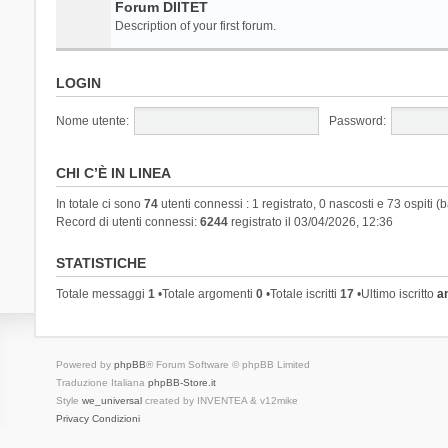
Forum DIITET
Description of your first forum.
LOGIN
Nome utente:
Password:
CHI C’È IN LINEA
In totale ci sono
74
utenti connessi : 1 registrato, 0 nascosti e 73 ospiti (ba
Record di utenti connessi:
6244
registrato il 03/04/2026, 12:36
STATISTICHE
Totale messaggi
1
•Totale argomenti
0
•Totale iscritti
17
•Ultimo iscritto
a
Powered by
phpBB
® Forum Software © phpBB Limited
Traduzione Italiana
phpBB-Store.it
Style
we_universal
created by INVENTEA & v12mike
Privacy
Condizioni