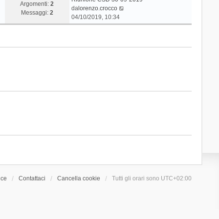
Argomenti:
2
V
da
lorenzo.crocco
Messaggi:
2
e
04/10/2019, 10:34
d
i
u
l
t
i
m
o
m
e
s
s
a
g
g
i
o
ice
Contattaci
Cancella cookie
Tutti gli orari sono
UTC+02:00