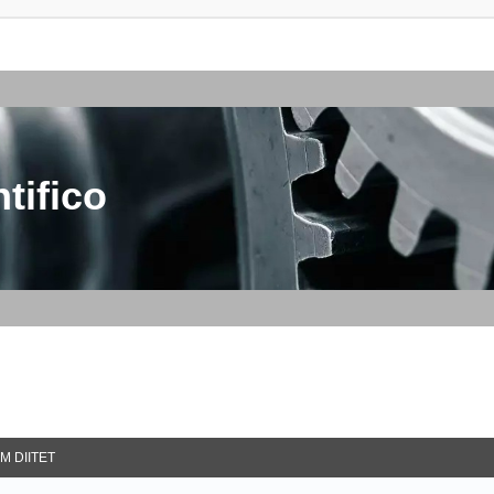
tifico
M DIITET