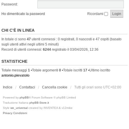
Password:
Ho dimenticato la password
Ricordami
CHI C’È IN LINEA
In totale ci sono
47
utenti connessi : 0 registrati, 0 nascosti e 47 ospiti (basato
sugli utenti attivi negli ultimi 5 minuti)
Record di utenti connessi:
6244
registrato il 03/04/2026, 12:36
STATISTICHE
Totale messaggi
1
•Totale argomenti
0
•Totale iscritti
17
•Ultimo iscritto
antonio.pievatolo
Indice
Contattaci
Cancella cookie
Tutti gli orari sono
UTC+02:00
Powered by
phpBB
® Forum Software © phpBB Limited
Traduzione Italiana
phpBB-Store.it
Style
we_universal
created by INVENTEA & v12mike
Privacy
Condizioni