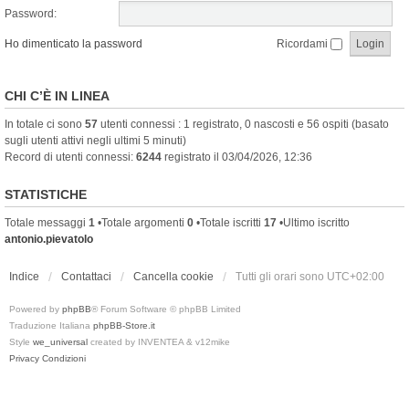
Password:
Ho dimenticato la password
Ricordami
CHI C’È IN LINEA
In totale ci sono
57
utenti connessi : 1 registrato, 0 nascosti e 56 ospiti (basato
sugli utenti attivi negli ultimi 5 minuti)
Record di utenti connessi:
6244
registrato il 03/04/2026, 12:36
STATISTICHE
Totale messaggi
1
•Totale argomenti
0
•Totale iscritti
17
•Ultimo iscritto
antonio.pievatolo
Indice
Contattaci
Cancella cookie
Tutti gli orari sono
UTC+02:00
Powered by
phpBB
® Forum Software © phpBB Limited
Traduzione Italiana
phpBB-Store.it
Style
we_universal
created by INVENTEA & v12mike
Privacy
Condizioni