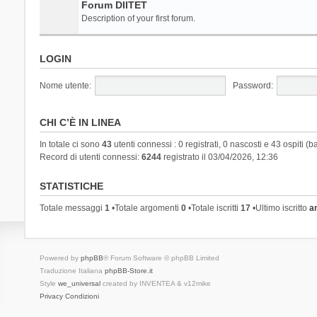
Forum DIITET
Description of your first forum.
LOGIN
Nome utente:
Password:
CHI C’È IN LINEA
In totale ci sono
43
utenti connessi : 0 registrati, 0 nascosti e 43 ospiti (ba
Record di utenti connessi:
6244
registrato il 03/04/2026, 12:36
STATISTICHE
Totale messaggi
1
•Totale argomenti
0
•Totale iscritti
17
•Ultimo iscritto
a
Powered by
phpBB
® Forum Software © phpBB Limited
Traduzione Italiana
phpBB-Store.it
Style
we_universal
created by INVENTEA & v12mike
Privacy
Condizioni