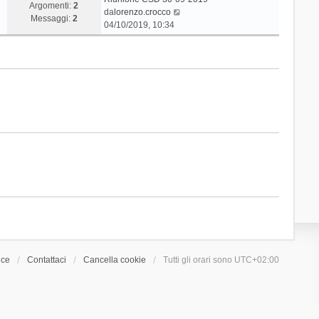
Argomenti:
2
V
da
lorenzo.crocco
Messaggi:
2
e
04/10/2019, 10:34
d
i
u
l
t
i
m
o
m
e
s
s
a
g
g
i
o
ice
Contattaci
Cancella cookie
Tutti gli orari sono
UTC+02:00