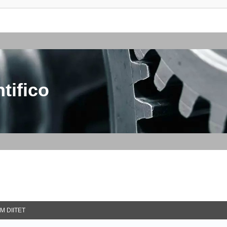
tifico
M DIITET