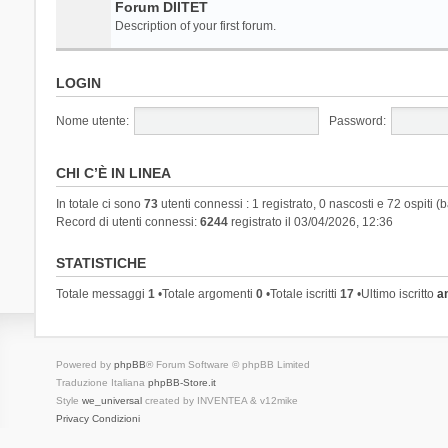
Forum DIITET
Description of your first forum.
LOGIN
Nome utente:
Password:
CHI C’È IN LINEA
In totale ci sono
73
utenti connessi : 1 registrato, 0 nascosti e 72 ospiti (ba
Record di utenti connessi:
6244
registrato il 03/04/2026, 12:36
STATISTICHE
Totale messaggi
1
•Totale argomenti
0
•Totale iscritti
17
•Ultimo iscritto
a
Powered by
phpBB
® Forum Software © phpBB Limited
Traduzione Italiana
phpBB-Store.it
Style
we_universal
created by INVENTEA & v12mike
Privacy
Condizioni