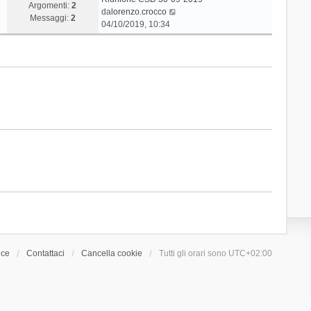
Argomenti:
2
V
da
lorenzo.crocco
Messaggi:
2
e
04/10/2019, 10:34
d
i
u
l
t
i
m
o
m
e
s
s
a
g
g
i
o
ice
Contattaci
Cancella cookie
Tutti gli orari sono
UTC+02:00