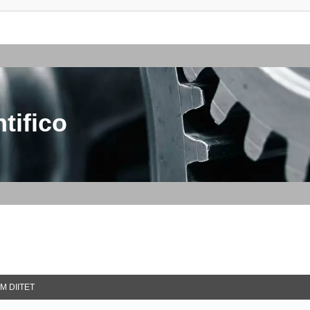
tifico
M DIITET