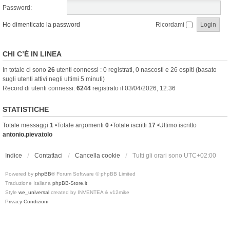
Password:
Ho dimenticato la password
Ricordami
CHI C’È IN LINEA
In totale ci sono
26
utenti connessi : 0 registrati, 0 nascosti e 26 ospiti (basato
sugli utenti attivi negli ultimi 5 minuti)
Record di utenti connessi:
6244
registrato il 03/04/2026, 12:36
STATISTICHE
Totale messaggi
1
•Totale argomenti
0
•Totale iscritti
17
•Ultimo iscritto
antonio.pievatolo
Indice
Contattaci
Cancella cookie
Tutti gli orari sono
UTC+02:00
Powered by
phpBB
® Forum Software © phpBB Limited
Traduzione Italiana
phpBB-Store.it
Style
we_universal
created by INVENTEA & v12mike
Privacy
Condizioni