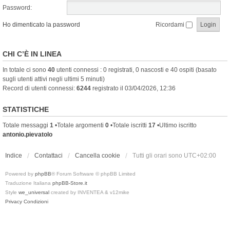
Password:
Ho dimenticato la password
Ricordami
CHI C’È IN LINEA
In totale ci sono
40
utenti connessi : 0 registrati, 0 nascosti e 40 ospiti (basato
sugli utenti attivi negli ultimi 5 minuti)
Record di utenti connessi:
6244
registrato il 03/04/2026, 12:36
STATISTICHE
Totale messaggi
1
•Totale argomenti
0
•Totale iscritti
17
•Ultimo iscritto
antonio.pievatolo
Indice
Contattaci
Cancella cookie
Tutti gli orari sono
UTC+02:00
Powered by
phpBB
® Forum Software © phpBB Limited
Traduzione Italiana
phpBB-Store.it
Style
we_universal
created by INVENTEA & v12mike
Privacy
Condizioni