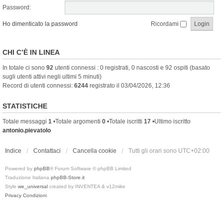
Password:
Ho dimenticato la password
Ricordami
CHI C’È IN LINEA
In totale ci sono
92
utenti connessi : 0 registrati, 0 nascosti e 92 ospiti (basato
sugli utenti attivi negli ultimi 5 minuti)
Record di utenti connessi:
6244
registrato il 03/04/2026, 12:36
STATISTICHE
Totale messaggi
1
•Totale argomenti
0
•Totale iscritti
17
•Ultimo iscritto
antonio.pievatolo
Indice
Contattaci
Cancella cookie
Tutti gli orari sono
UTC+02:00
Powered by
phpBB
® Forum Software © phpBB Limited
Traduzione Italiana
phpBB-Store.it
Style
we_universal
created by INVENTEA & v12mike
Privacy
Condizioni