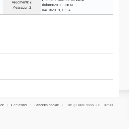
Argomenti:
2
V
da
lorenzo.crocco
Messaggi:
2
e
04/10/2019, 10:34
d
i
u
l
t
i
m
o
m
e
s
s
a
g
g
i
o
ice
Contattaci
Cancella cookie
Tutti gli orari sono
UTC+02:00