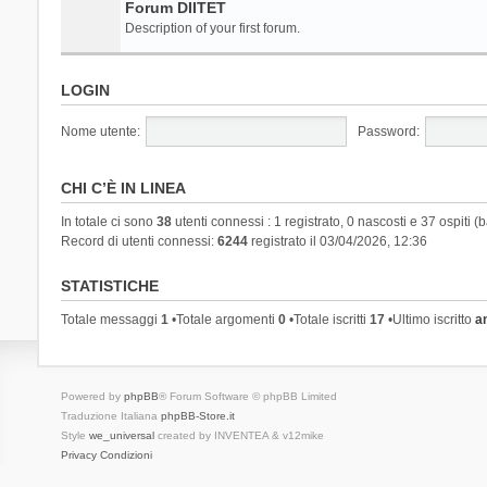
Forum DIITET
Description of your first forum.
LOGIN
Nome utente:
Password:
CHI C’È IN LINEA
In totale ci sono
38
utenti connessi : 1 registrato, 0 nascosti e 37 ospiti (ba
Record di utenti connessi:
6244
registrato il 03/04/2026, 12:36
STATISTICHE
Totale messaggi
1
•Totale argomenti
0
•Totale iscritti
17
•Ultimo iscritto
a
Powered by
phpBB
® Forum Software © phpBB Limited
Traduzione Italiana
phpBB-Store.it
Style
we_universal
created by INVENTEA & v12mike
Privacy
Condizioni