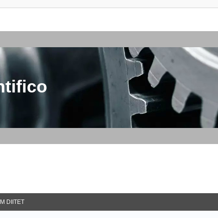
tifico
M DIITET