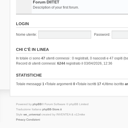
Forum DIITET
Description of your first forum.
LOGIN
Nome utente:
Password:
CHI C’È IN LINEA
In totale ci sono
47
utenti connessi : 0 registrati, 0 nascosti e 47 ospiti (ba
Record di utenti connessi:
6244
registrato il 03/04/2026, 12:36
STATISTICHE
Totale messaggi
1
•Totale argomenti
0
•Totale iscritti
17
•Ultimo iscritto
a
Powered by
phpBB
® Forum Software © phpBB Limited
Traduzione Italiana
phpBB-Store.it
Style
we_universal
created by INVENTEA & v12mike
Privacy
Condizioni