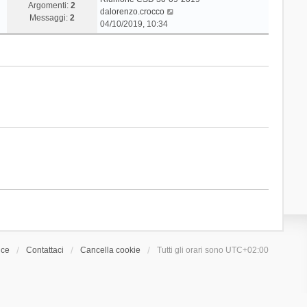
Argomenti:
2
V
da
lorenzo.crocco
Messaggi:
2
e
04/10/2019, 10:34
d
i
u
l
t
i
m
o
m
e
s
s
a
g
g
i
o
ice
Contattaci
Cancella cookie
Tutti gli orari sono
UTC+02:00