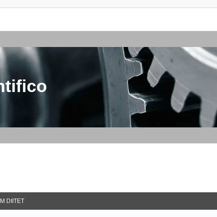
tifico
M DIITET