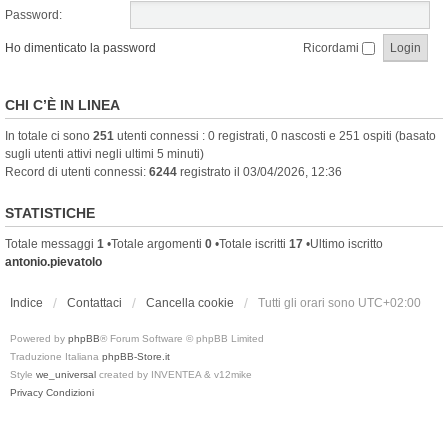
Password:
Ho dimenticato la password
Ricordami
CHI C’È IN LINEA
In totale ci sono
251
utenti connessi : 0 registrati, 0 nascosti e 251 ospiti (basato
sugli utenti attivi negli ultimi 5 minuti)
Record di utenti connessi:
6244
registrato il 03/04/2026, 12:36
STATISTICHE
Totale messaggi
1
•Totale argomenti
0
•Totale iscritti
17
•Ultimo iscritto
antonio.pievatolo
Indice
Contattaci
Cancella cookie
Tutti gli orari sono
UTC+02:00
Powered by
phpBB
® Forum Software © phpBB Limited
Traduzione Italiana
phpBB-Store.it
Style
we_universal
created by INVENTEA & v12mike
Privacy
Condizioni