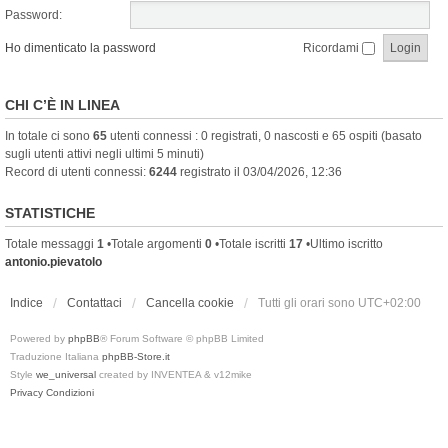
Password:
Ho dimenticato la password
Ricordami
CHI C’È IN LINEA
In totale ci sono
65
utenti connessi : 0 registrati, 0 nascosti e 65 ospiti (basato
sugli utenti attivi negli ultimi 5 minuti)
Record di utenti connessi:
6244
registrato il 03/04/2026, 12:36
STATISTICHE
Totale messaggi
1
•Totale argomenti
0
•Totale iscritti
17
•Ultimo iscritto
antonio.pievatolo
Indice
Contattaci
Cancella cookie
Tutti gli orari sono
UTC+02:00
Powered by
phpBB
® Forum Software © phpBB Limited
Traduzione Italiana
phpBB-Store.it
Style
we_universal
created by INVENTEA & v12mike
Privacy
Condizioni