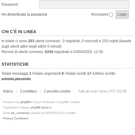
Password:
Ho dimenticato la password
Ricordami
CHI C’È IN LINEA
In totale ci sono
203
utenti connessi : 0 registrati, 0 nascosti e 203 ospiti (basato
sugli utenti attivi negli ultimi 5 minuti)
Record di utenti connessi:
6244
registrato il 03/04/2026, 12:36
STATISTICHE
Totale messaggi
1
•Totale argomenti
0
•Totale iscritti
17
•Ultimo iscritto
antonio.pievatolo
Indice
Contattaci
Cancella cookie
Tutti gli orari sono
UTC+02:00
Powered by
phpBB
® Forum Software © phpBB Limited
Traduzione Italiana
phpBB-Store.it
Style
we_universal
created by INVENTEA & v12mike
Privacy
Condizioni